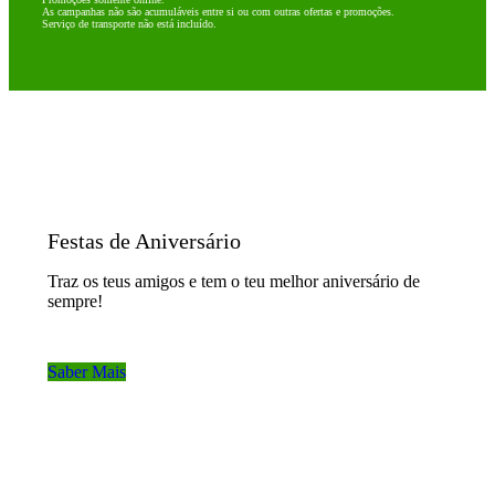
As campanhas não são acumuláveis entre si ou com outras ofertas e promoções.
Serviço de transporte não está incluído.
Festas de Aniversário
Traz os teus amigos e tem o teu melhor aniversário de
sempre!
Saber Mais