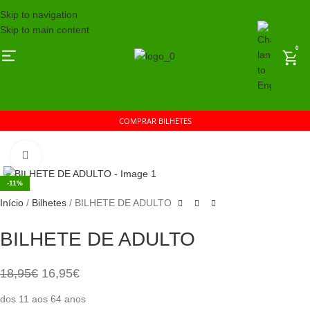
Skip to navigation
Skip to main content
0
COMPRAR BILHETES
Click to enlarge
-11%
Início
Bilhetes
BILHETE DE ADULTO
BILHETE DE ADULTO
18,95
€
16,95
€
dos 11 aos 64 anos