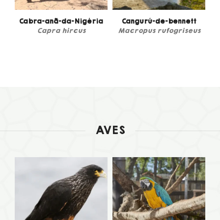
Cabra-anã-da-Nigéria
Cangurú-de-bennett
us
Capra hircus
Macropus rufogriseus
O
AVES
da