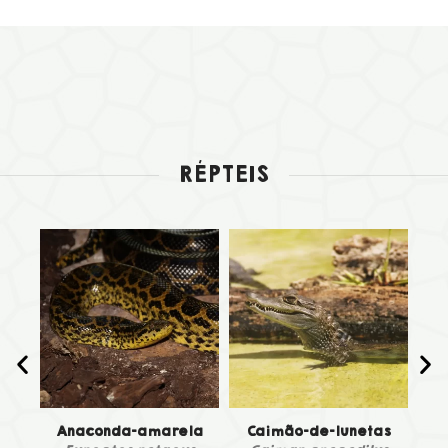
RÉPTEIS
no
Anaconda-amarela
Caimão-de-lunetas