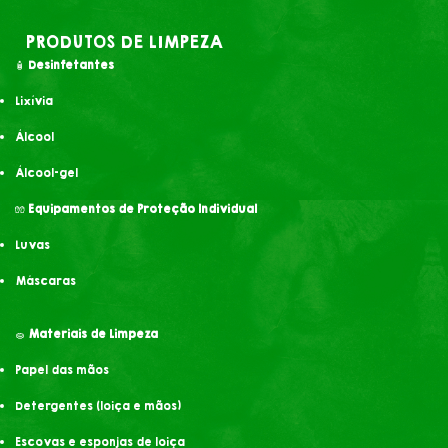
PRODUTOS DE LIMPEZA
🧴
Desinfetantes
Lixívia
Álcool
Álcool-gel
🧤
Equipamentos de Proteção Individual
Luvas
Máscaras
🧽
Materiais de Limpeza
Papel das mãos
Detergentes (loiça e mãos)
Escovas e esponjas de loiça