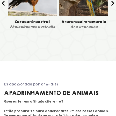
Caracará-austral
Arara-azul-e-amarela
Phalcoboenus australis
Ara ararauna
És apaixonado por animais?
APADRINHAMENTO DE ANIMAIS
Queres ter um afilhado diferente?
Então prepara-te para apadrinhares um dos nossos animais.
Se queres um afilhado peludo e fofinho e dar um pulo a