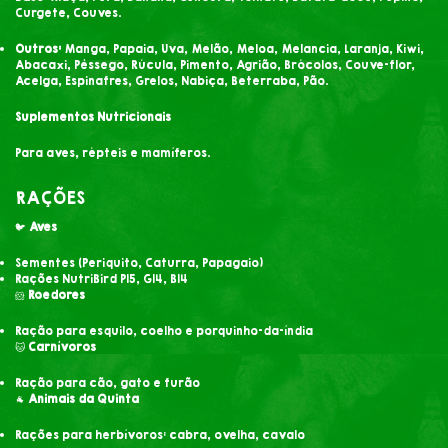
Curgete, Couves.
Outros:
Manga, Papaia, Uva, Melão, Meloa, Melancia, Laranja, Kiwi,
Abacaxi, Pêssego, Rúcula, Pimento, Agrião, Brócolos, Couve-flor,
Acelga, Espinafres, Grelos, Nabiça, Beterraba, Pão.
Suplementos Nutricionais
Para aves, répteis e mamíferos.
RAÇÕES
🐦
Aves
Sementes (Periquito, Caturra, Papagaio)
Rações NutriBird P15, G14, B14
🐹
Roedores
Ração para esquilo, coelho e porquinho-da-índia
🐱
Carnívoros
Ração para cão, gato e furão
🐐
Animais da Quinta
Rações para herbívoros: cabra, ovelha, cavalo