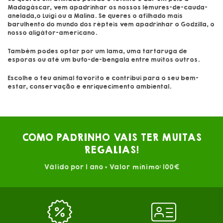
Madagáscar, vem apadrinhar os nossos lémures-de-cauda-
anelada,o Luigi ou a Malina. Se queres o afilhado mais
barulhento do mundo dos répteis vem apadrinhar o Godzilla, o
nosso aligátor-americano.
Também podes optar por um lama, uma tartaruga de
esporas ou até um bufo-de-bengala entre muitos outros.
Escolhe o teu animal favorito e contribui para o seu bem-
estar, conservação e enriquecimento ambiental.
COMO PADRINHO VAIS TER MUITAS
REGALIAS!
Válido por 1 ano • Valor mínimo: 100€