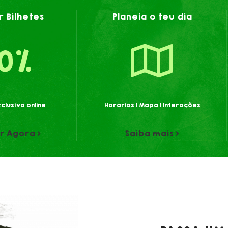
 Bilhetes
Planeia o teu dia
10%
clusivo online
Horários | Mapa | Interações
r Agora
Saiba mais