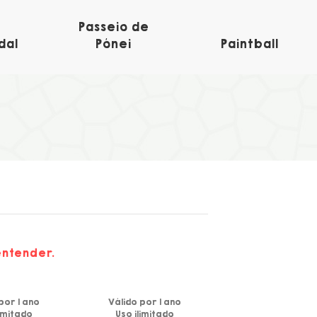
Passeio de
dal
Pónei
Paintball
entender.
por 1 ano
Válido por 1 ano
limitado
Uso ilimitado