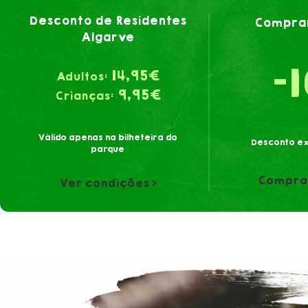
Desconto de Residentes
Comprar
Algarve
-
14,95€
Adultos:
9,95€
Crianças:
Válido apenas na bilheteira do
Desconto ex
parque
Compra
Ver condições