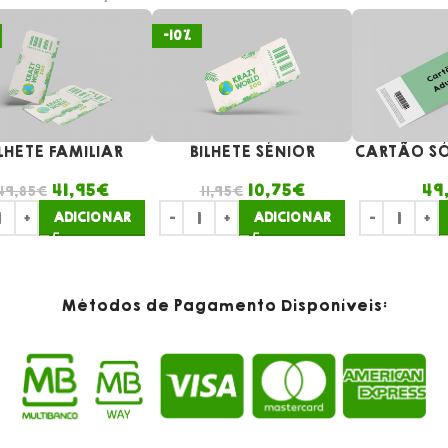
-10%
LHETE FAMILIAR
BILHETE SÉNIOR
CARTÃO SÓ
41,95
€
10,75
€
49
49,85
€
11,95
€
ADICIONAR
ADICIONAR
Métodos de Pagamento Disponíveis: