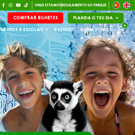
ONDE ESTAMOS
REGULAMENTO DO PARQUE
COMPRAR BILHETES
PLANEIA O TEU DIA
0
GRUPOS E ESCOLAS
EVENTOS
QUEM SOMOS