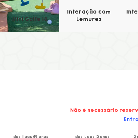
Interação com
Int
Mini Golfe 18
Lémures
Não é necessário reserv
Entra
dos 11 aos 64 anos
dos 4 aos 10 anos
2 