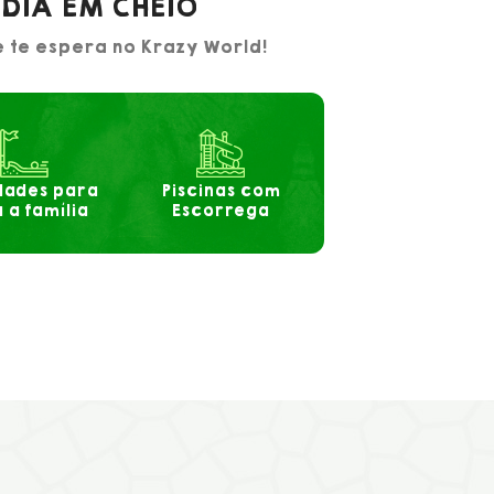
DIA EM CHEIO
e te espera no Krazy World!
dades para
Piscinas com
 a família
Escorrega