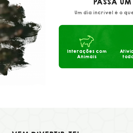
PASSA UM 
Um dia incrível é o qu
Interações com
Ativi
Animais
toda